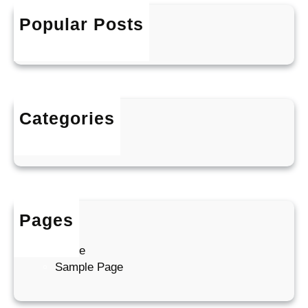
r
h
l
Popular Posts
Hello world!
d
december 7, 2025
!
Categories
Uncategorized
Pages
Blog
Home
Sample Page