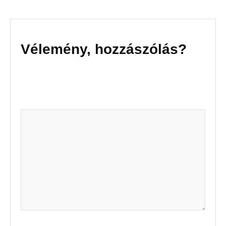
Welcome to WordPress. This is your first post. Edit or
delete it, then start writing!
Vélemény, hozzászólás?
Az e-mail címet nem tesszük közzé.
A kötelező
mezőket
*
karakterrel jelöltük
Hozzászólás
*
Név
*